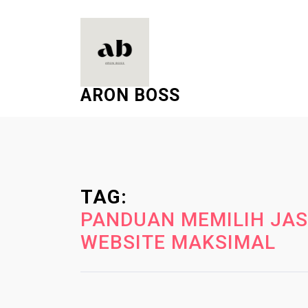
S
k
i
p
t
ARON BOSS
o
c
o
n
t
e
TAG:
n
PANDUAN MEMILIH JAS
t
WEBSITE MAKSIMAL