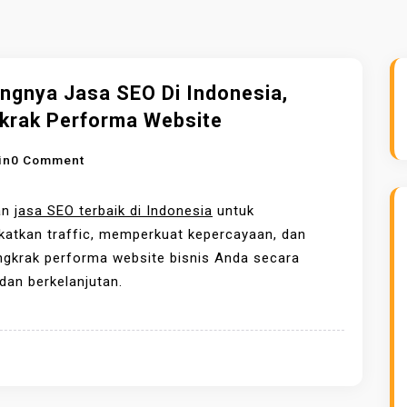
ingnya Jasa SEO Di Indonesia,
krak Performa Website
O
in
0 Comment
N
P
an
jasa SEO terbaik di Indonesia
untuk
E
katkan traffic, memperkuat kepercayaan, dan
N
gkrak performa website bisnis Anda secara
T
 dan berkelanjutan.
I
N
G
N
Y