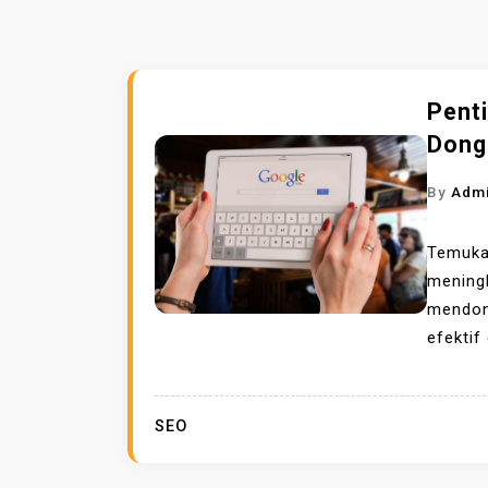
Pent
Dong
By
Adm
Temuk
mening
mendon
efektif
SEO