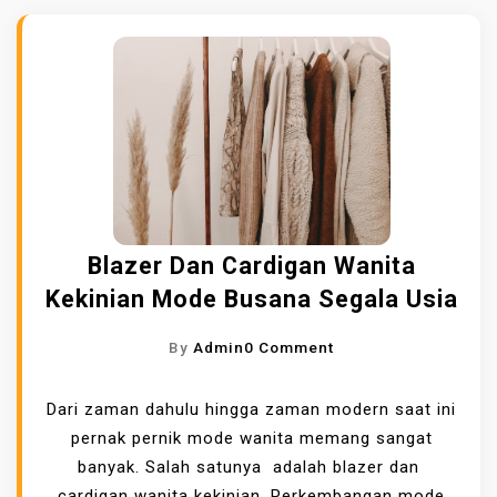
Blazer Dan Cardigan Wanita
Kekinian Mode Busana Segala Usia
O
By
Admin
0 Comment
N
B
Dari zaman dahulu hingga zaman modern saat ini
L
pernak pernik mode wanita memang sangat
A
banyak. Salah satunya adalah blazer dan
Z
cardigan wanita kekinian
. Perkembangan mode