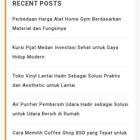
RECENT POSTS
T
A
Perbedaan Harga Alat Home Gym Berdasarkan
K
Material dan Fungsinya
E
K
I
Kursi Pijat Medan Investasi Sehat untuk Gaya
N
Hidup Modern
I
A
Toko Vinyl Lantai Hadir Sebagai Solusi Praktis
N
dan Aesthetic untuk Lantai
M
O
D
Air Purifier Pembersih Udara Hadir sebagai Solusi
E
untuk Udara Bersih di Rumah
B
U
Cara Memilih Coffee Shop BSD yang Tepat untuk
S