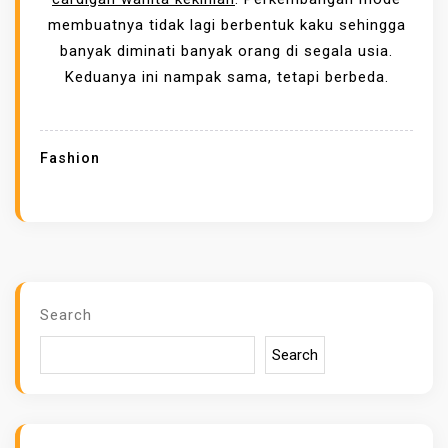
E
membuatnya tidak lagi berbentuk kaku sehingga
R
banyak diminati banyak orang di segala usia.
D
Keduanya ini nampak sama, tetapi berbeda.
A
N
C
Fashion
A
R
D
I
G
A
Search
N
Search
W
A
N
I