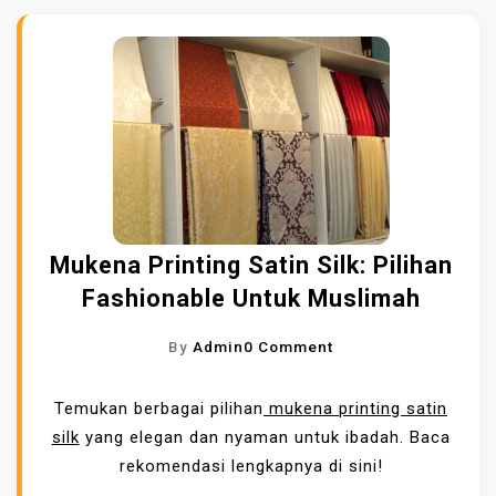
Mukena Printing Satin Silk: Pilihan
Fashionable Untuk Muslimah
O
By
Admin
0 Comment
N
M
Temukan berbagai pilihan
mukena printing satin
U
silk
yang elegan dan nyaman untuk ibadah. Baca
K
rekomendasi lengkapnya di sini!
E