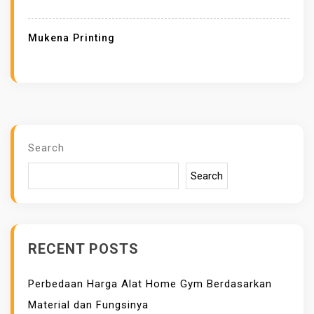
N
A
Mukena Printing
P
R
I
N
T
I
Search
N
Search
G
S
A
T
RECENT POSTS
I
N
Perbedaan Harga Alat Home Gym Berdasarkan
S
Material dan Fungsinya
I