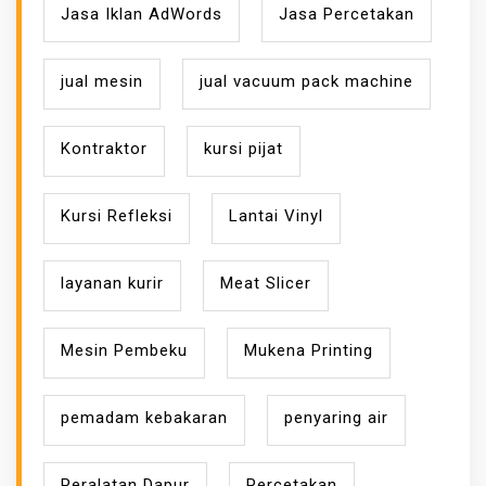
Jasa Iklan AdWords
Jasa Percetakan
jual mesin
jual vacuum pack machine
Kontraktor
kursi pijat
Kursi Refleksi
Lantai Vinyl
layanan kurir
Meat Slicer
Mesin Pembeku
Mukena Printing
pemadam kebakaran
penyaring air
Peralatan Dapur
Percetakan