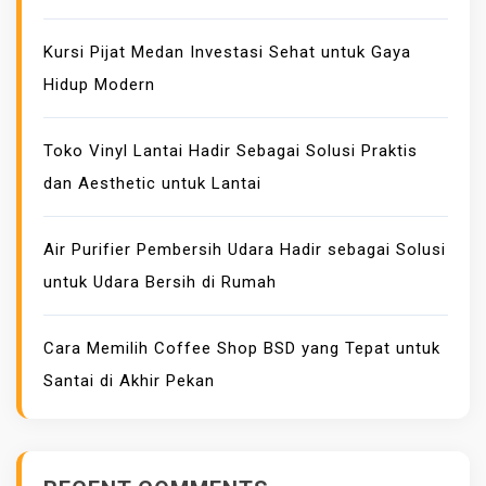
L
K
Kursi Pijat Medan Investasi Sehat untuk Gaya
:
Hidup Modern
P
I
Toko Vinyl Lantai Hadir Sebagai Solusi Praktis
L
dan Aesthetic untuk Lantai
I
H
A
Air Purifier Pembersih Udara Hadir sebagai Solusi
N
untuk Udara Bersih di Rumah
F
A
Cara Memilih Coffee Shop BSD yang Tepat untuk
S
Santai di Akhir Pekan
H
I
O
N