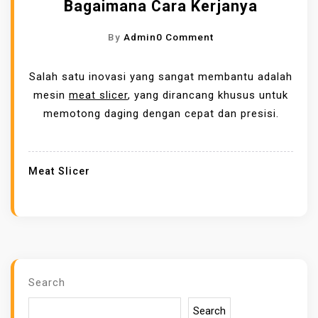
Bagaimana Cara Kerjanya
O
By
Admin
0 Comment
N
A
Salah satu inovasi yang sangat membantu adalah
P
mesin
meat slicer
, yang dirancang khusus untuk
A
memotong daging dengan cepat dan presisi.
I
T
U
Meat Slicer
M
E
A
T
S
L
Search
I
Search
C