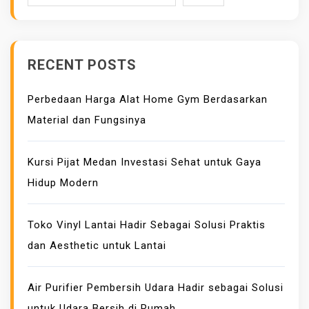
E
R
D
RECENT POSTS
A
N
Perbedaan Harga Alat Home Gym Berdasarkan
B
Material dan Fungsinya
A
G
A
Kursi Pijat Medan Investasi Sehat untuk Gaya
I
Hidup Modern
M
A
Toko Vinyl Lantai Hadir Sebagai Solusi Praktis
N
dan Aesthetic untuk Lantai
A
C
A
Air Purifier Pembersih Udara Hadir sebagai Solusi
R
untuk Udara Bersih di Rumah