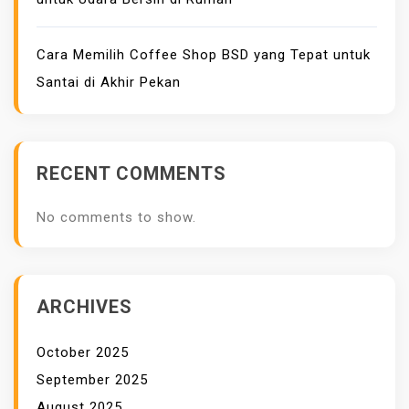
A
K
Cara Memilih Coffee Shop BSD yang Tepat untuk
E
Santai di Akhir Pekan
R
J
A
N
RECENT COMMENTS
Y
A
No comments to show.
ARCHIVES
October 2025
September 2025
August 2025