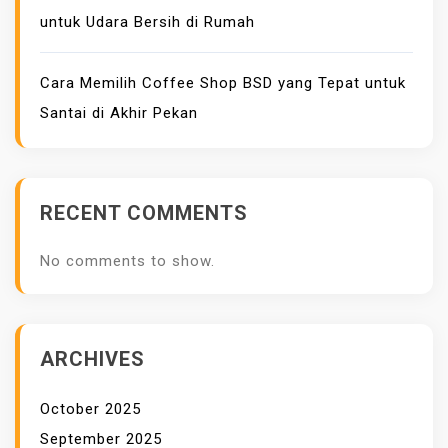
J
untuk Udara Bersih di Rumah
A
S
A
Cara Memilih Coffee Shop BSD yang Tepat untuk
I
Santai di Akhir Pekan
K
L
A
RECENT COMMENTS
N
G
No comments to show.
O
O
G
L
ARCHIVES
E
A
October 2025
D
September 2025
W