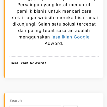
N
Persaingan yang ketat menuntut
G
pemilik bisnis untuk mencari cara
K
efektif agar website mereka bisa ramai
A
dikunjungi. Salah satu solusi tercepat
T
dan paling tepat sasaran adalah
K
menggunakan
jasa iklan Google
A
Adword.
N
T
R
Jasa Iklan AdWords
A
F
I
K
W
E
Search
B