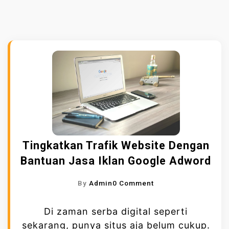
Tingkatkan Trafik Website Dengan
Bantuan Jasa Iklan Google Adword
O
By
Admin
0 Comment
N
T
Di zaman serba digital seperti
I
sekarang, punya situs aja belum cukup.