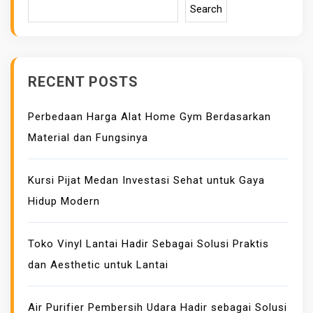
S
Search
I
T
E
D
RECENT POSTS
E
N
Perbedaan Harga Alat Home Gym Berdasarkan
G
Material dan Fungsinya
A
N
Kursi Pijat Medan Investasi Sehat untuk Gaya
B
Hidup Modern
A
N
T
Toko Vinyl Lantai Hadir Sebagai Solusi Praktis
U
dan Aesthetic untuk Lantai
A
N
Air Purifier Pembersih Udara Hadir sebagai Solusi