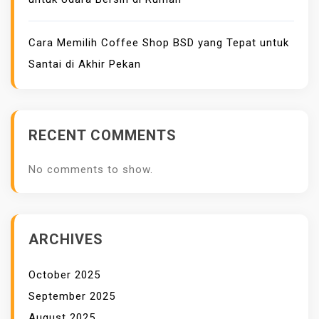
A
K
Cara Memilih Coffee Shop BSD yang Tepat untuk
E
Santai di Akhir Pekan
R
J
A
N
RECENT COMMENTS
Y
A
No comments to show.
ARCHIVES
October 2025
September 2025
August 2025