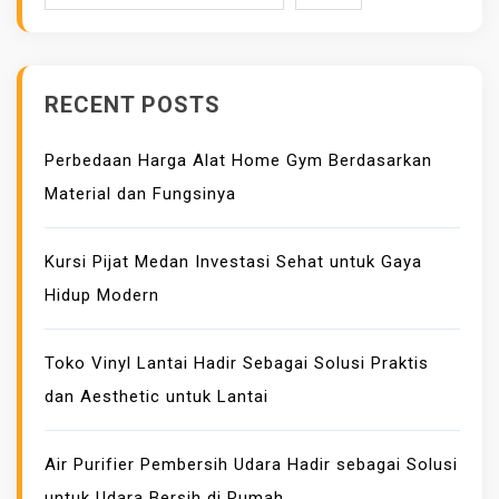
E
R
D
RECENT POSTS
A
N
Perbedaan Harga Alat Home Gym Berdasarkan
B
Material dan Fungsinya
A
G
A
Kursi Pijat Medan Investasi Sehat untuk Gaya
I
Hidup Modern
M
A
Toko Vinyl Lantai Hadir Sebagai Solusi Praktis
N
dan Aesthetic untuk Lantai
A
C
A
Air Purifier Pembersih Udara Hadir sebagai Solusi
R
untuk Udara Bersih di Rumah