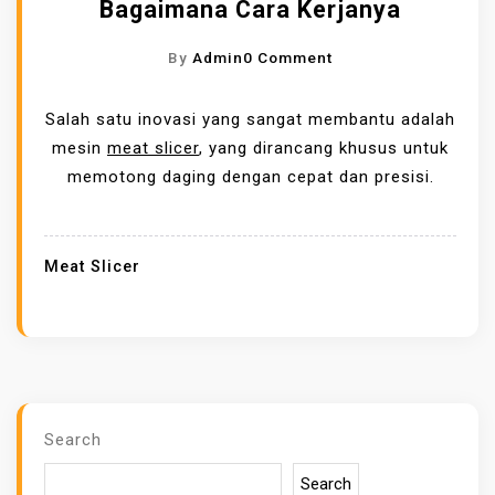
Bagaimana Cara Kerjanya
O
By
Admin
0 Comment
N
A
Salah satu inovasi yang sangat membantu adalah
P
mesin
meat slicer
, yang dirancang khusus untuk
A
memotong daging dengan cepat dan presisi.
I
T
U
Meat Slicer
M
E
A
T
S
L
Search
I
Search
C