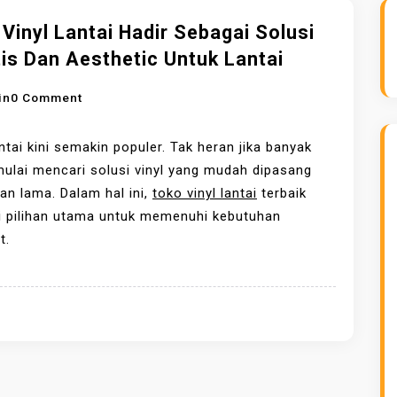
Vinyl Lantai Hadir Sebagai Solusi
is Dan Aesthetic Untuk Lantai
O
in
0 Comment
N
T
antai kini semakin populer. Tak heran jika banyak
O
ulai mencari solusi vinyl yang mudah dipasang
K
an lama. Dalam hal ini,
toko vinyl lantai
terbaik
O
i pilihan utama untuk memenuhi kebutuhan
V
t.
I
N
Y
L
L
A
N