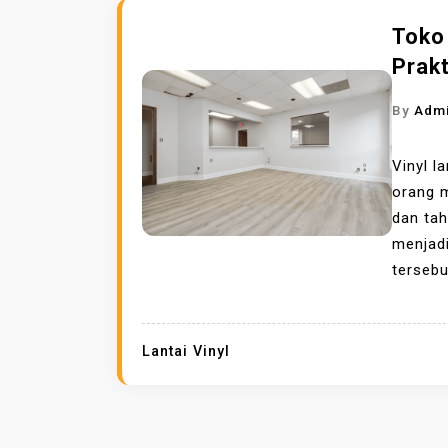
Toko 
Prakt
By
Adm
Vinyl l
orang m
dan tah
menjad
tersebu
Lantai Vinyl