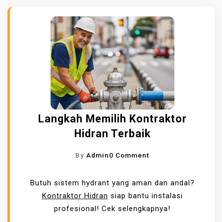
Langkah Memilih Kontraktor
Hidran Terbaik
O
By
Admin
0 Comment
N
L
Butuh sistem hydrant yang aman dan andal?
A
Kontraktor Hidran
siap bantu instalasi
N
profesional! Cek selengkapnya!
G