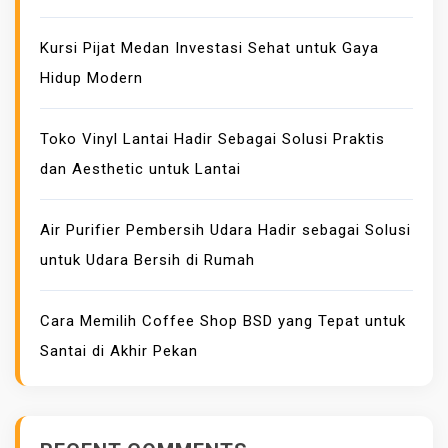
T
O
Kursi Pijat Medan Investasi Sehat untuk Gaya
R
Hidup Modern
H
I
Toko Vinyl Lantai Hadir Sebagai Solusi Praktis
D
dan Aesthetic untuk Lantai
R
A
N
Air Purifier Pembersih Udara Hadir sebagai Solusi
T
untuk Udara Bersih di Rumah
E
R
Cara Memilih Coffee Shop BSD yang Tepat untuk
B
Santai di Akhir Pekan
A
I
K