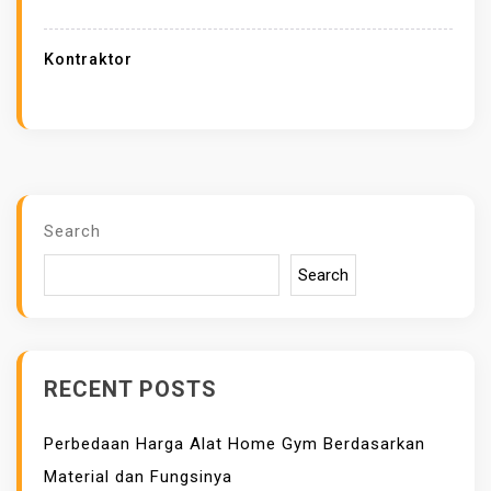
K
A
Kontraktor
H
M
E
M
I
L
Search
I
Search
H
K
O
N
RECENT POSTS
T
R
Perbedaan Harga Alat Home Gym Berdasarkan
A
Material dan Fungsinya
K