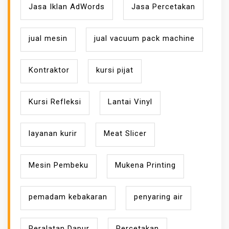
Jasa Iklan AdWords
Jasa Percetakan
jual mesin
jual vacuum pack machine
Kontraktor
kursi pijat
Kursi Refleksi
Lantai Vinyl
layanan kurir
Meat Slicer
Mesin Pembeku
Mukena Printing
pemadam kebakaran
penyaring air
Peralatan Dapur
Percetakan