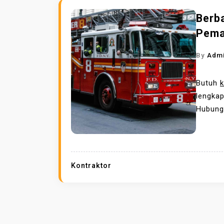
Berb
Pema
By
Adm
Butuh
lengkap
Hubung
Kontraktor