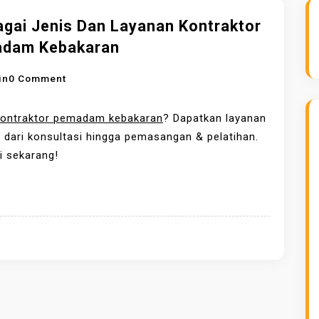
agai Jenis Dan Layanan Kontraktor
dam Kebakaran
O
in
0 Comment
N
B
kontraktor pemadam kebakaran
? Dapatkan layanan
E
 dari konsultasi hingga pemasangan & pelatihan.
R
i sekarang!
B
A
G
A
I
J
E
N
I