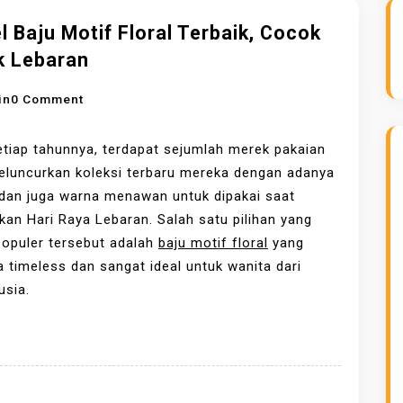
 Baju Motif Floral Terbaik, Cocok
k Lebaran
O
in
0 Comment
N
M
tiap tahunnya, terdapat sejumlah merek pakaian
O
eluncurkan koleksi terbaru mereka dengan adanya
D
dan juga warna menawan untuk dipakai saat
E
an Hari Raya Lebaran. Salah satu pilihan yang
L
populer tersebut adalah
baju motif floral
yang
B
a timeless dan sangat ideal untuk wanita dari
A
usia.
J
U
M
O
T