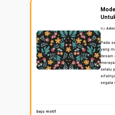
Model
Untu
By
Adm
Pada se
yang m
desain 
merayak
selalu 
sifatny
segala 
baju motif