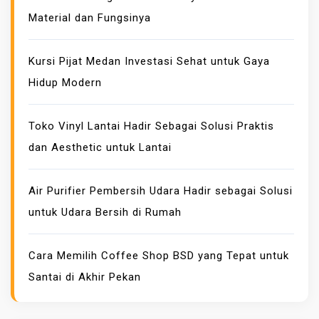
R
Material dan Fungsinya
S
E
B
Kursi Pijat Medan Investasi Sehat untuk Gaya
A
Hidup Modern
G
A
Toko Vinyl Lantai Hadir Sebagai Solusi Praktis
I
dan Aesthetic untuk Lantai
M
E
S
Air Purifier Pembersih Udara Hadir sebagai Solusi
I
untuk Udara Bersih di Rumah
N
P
Cara Memilih Coffee Shop BSD yang Tepat untuk
E
Santai di Akhir Pekan
M
B
E