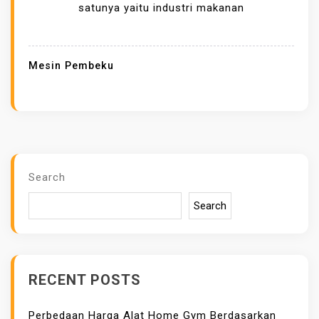
E
satunya yaitu industri makanan
B
I
H
Mesin Pembeku
A
N
B
L
A
S
Search
T
Search
F
R
E
E
RECENT POSTS
Z
E
Perbedaan Harga Alat Home Gym Berdasarkan