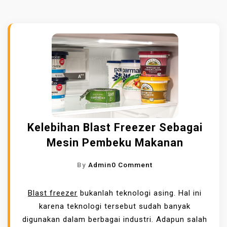
Kelebihan Blast Freezer Sebagai
Mesin Pembeku Makanan
O
By
Admin
0 Comment
N
K
Blast freezer
bukanlah teknologi asing. Hal ini
E
karena teknologi tersebut sudah banyak
L
digunakan dalam berbagai industri. Adapun salah