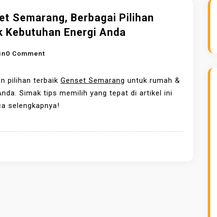
et Semarang, Berbagai Pilihan
k Kebutuhan Energi Anda
O
in
0 Comment
N
G
 pilihan terbaik
Genset Semarang
untuk rumah &
E
Anda. Simak tips memilih yang tepat di artikel ini
N
ca selengkapnya!
S
E
T
S
E
M
A
R
A