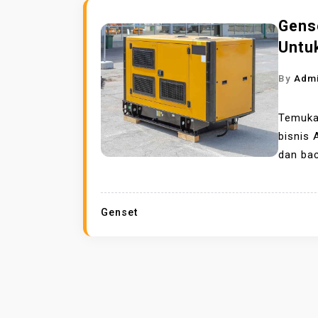
Gens
Untu
By
Adm
Temukan
bisnis 
dan ba
Genset