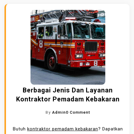
Berbagai Jenis Dan Layanan
Kontraktor Pemadam Kebakaran
O
By
Admin
0 Comment
N
B
Butuh
kontraktor pemadam kebakaran
? Dapatkan