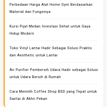
Perbedaan Harga Alat Home Gym Berdasarkan
A
Material dan Fungsinya
N
A
N
Kursi Pijat Medan Investasi Sehat untuk Gaya
K
Hidup Modern
O
N
Toko Vinyl Lantai Hadir Sebagai Solusi Praktis
T
dan Aesthetic untuk Lantai
R
A
K
Air Purifier Pembersih Udara Hadir sebagai Solusi
T
untuk Udara Bersih di Rumah
O
R
Cara Memilih Coffee Shop BSD yang Tepat untuk
P
Santai di Akhir Pekan
E
M