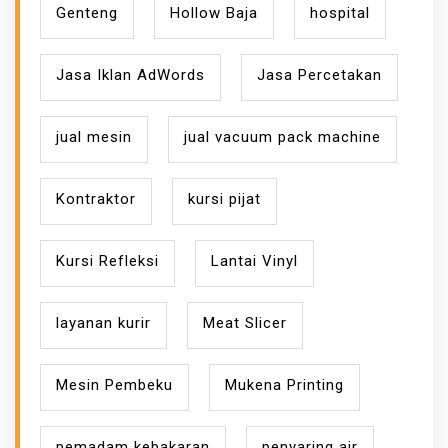
Genteng
Hollow Baja
hospital
Jasa Iklan AdWords
Jasa Percetakan
jual mesin
jual vacuum pack machine
Kontraktor
kursi pijat
Kursi Refleksi
Lantai Vinyl
layanan kurir
Meat Slicer
Mesin Pembeku
Mukena Printing
pemadam kebakaran
penyaring air