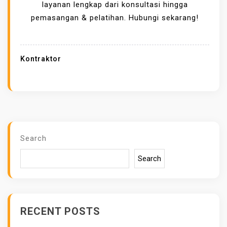
E
layanan lengkap dari konsultasi hingga
R
pemasangan & pelatihan. Hubungi sekarang!
B
A
G
Kontraktor
A
I
J
E
N
I
Search
S
Search
D
A
N
L
RECENT POSTS
A
Y