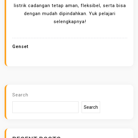
E
listrik cadangan tetap aman, fleksibel, serta bisa
S
dengan mudah dipindahkan. Yuk pelajari
I
selengkapnya!
F
I
K
Genset
A
S
I
G
E
N
Search
S
Search
E
T
C
O