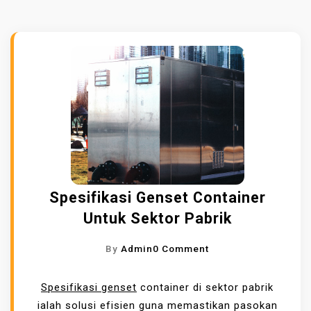
Spesifikasi Genset Container
Untuk Sektor Pabrik
O
By
Admin
0 Comment
N
S
Spesifikasi genset
container di sektor pabrik
P
ialah solusi efisien guna memastikan pasokan