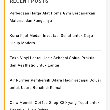
RECENT POSTS
N
T
Perbedaan Harga Alat Home Gym Berdasarkan
A
Material dan Fungsinya
I
N
E
Kursi Pijat Medan Investasi Sehat untuk Gaya
R
Hidup Modern
U
N
Toko Vinyl Lantai Hadir Sebagai Solusi Praktis
T
dan Aesthetic untuk Lantai
U
K
S
Air Purifier Pembersih Udara Hadir sebagai Solusi
E
untuk Udara Bersih di Rumah
K
T
Cara Memilih Coffee Shop BSD yang Tepat untuk
O