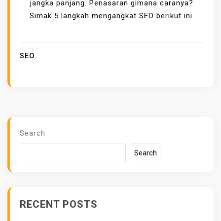
U
jangka panjang. Penasaran gimana caranya?
L
Simak 5 langkah mengangkat SEO berikut ini.
A
J
A
SEO
N
G
A
N
S
K
Search
I
Search
P
!
I
N
RECENT POSTS
I
L