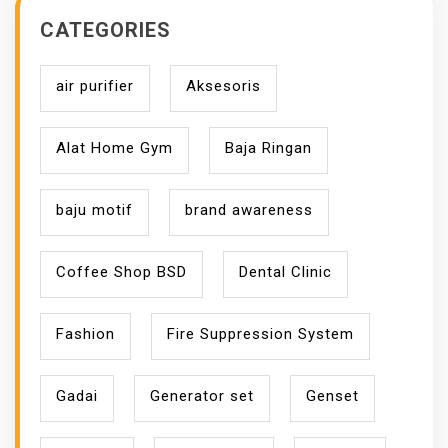
I
CATEGORIES
A
P
air purifier
Aksesoris
R
O
M
Alat Home Gym
Baja Ringan
O
S
baju motif
brand awareness
I
Coffee Shop BSD
Dental Clinic
Fashion
Fire Suppression System
Gadai
Generator set
Genset