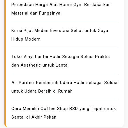
Perbedaan Harga Alat Home Gym Berdasarkan
A
Material dan Fungsinya
H
4
L
Kursi Pijat Medan Investasi Sehat untuk Gaya
A
Hidup Modern
N
G
Toko Vinyl Lantai Hadir Sebagai Solusi Praktis
K
dan Aesthetic untuk Lantai
A
H
M
Air Purifier Pembersih Udara Hadir sebagai Solusi
E
untuk Udara Bersih di Rumah
M
E
Cara Memilih Coffee Shop BSD yang Tepat untuk
N
Santai di Akhir Pekan
A
N