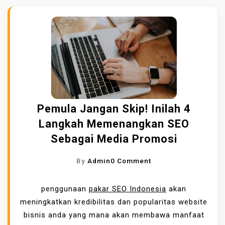
Pemula Jangan Skip! Inilah 4
Langkah Memenangkan SEO
Sebagai Media Promosi
O
By
Admin
0 Comment
N
P
penggunaan
pakar SEO Indonesia
akan
E
meningkatkan kredibilitas dan popularitas website
M
bisnis anda yang mana akan membawa manfaat