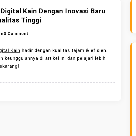
 Digital Kain Dengan Inovasi Baru
alitas Tinggi
O
in
0 Comment
N
P
gital Kain
hadir dengan kualitas tajam & efisien.
R
 keunggulannya di artikel ini dan pelajari lebih
I
sekarang!
N
T
D
I
G
I
T
A
L