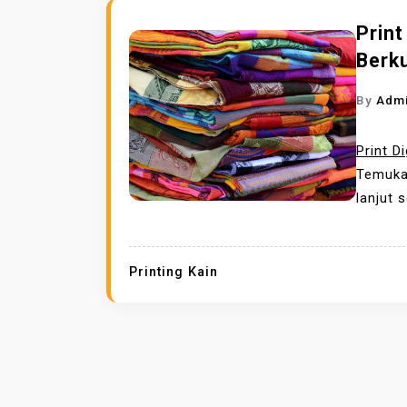
Print
Berku
By
Adm
Print Di
Temukan
lanjut 
Printing Kain