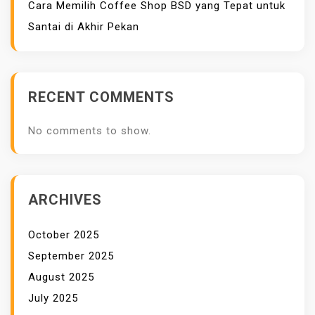
Cara Memilih Coffee Shop BSD yang Tepat untuk
E
Santai di Akhir Pekan
R
I
A
L
RECENT COMMENTS
D
A
No comments to show.
N
F
U
N
ARCHIVES
G
S
October 2025
I
September 2025
N
August 2025
Y
July 2025
A