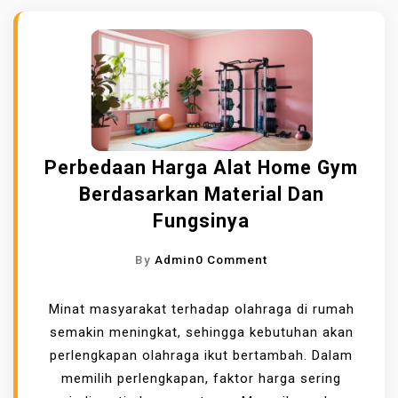
Perbedaan Harga Alat Home Gym
Berdasarkan Material Dan
Fungsinya
O
By
Admin
0 Comment
N
P
Minat masyarakat terhadap olahraga di rumah
E
semakin meningkat, sehingga kebutuhan akan
R
perlengkapan olahraga ikut bertambah. Dalam
B
memilih perlengkapan, faktor harga sering
E