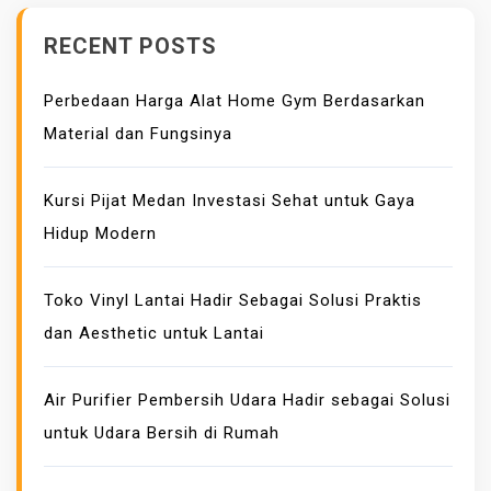
G
RECENT POSTS
Y
M
Perbedaan Harga Alat Home Gym Berdasarkan
B
Material dan Fungsinya
E
R
D
Kursi Pijat Medan Investasi Sehat untuk Gaya
A
Hidup Modern
S
A
Toko Vinyl Lantai Hadir Sebagai Solusi Praktis
R
dan Aesthetic untuk Lantai
K
A
N
Air Purifier Pembersih Udara Hadir sebagai Solusi
M
untuk Udara Bersih di Rumah
A
T