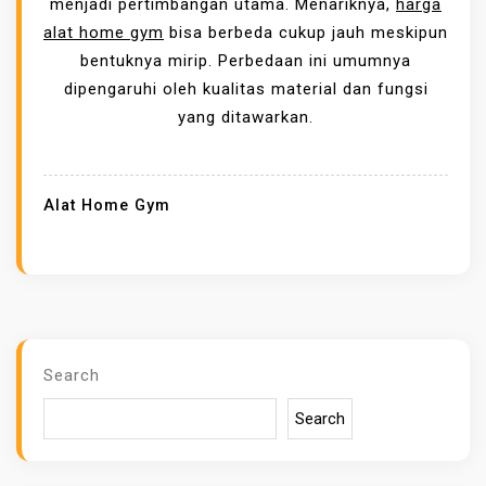
menjadi pertimbangan utama. Menariknya,
harga
D
alat home gym
bisa berbeda cukup jauh meskipun
A
bentuknya mirip. Perbedaan ini umumnya
A
dipengaruhi oleh kualitas material dan fungsi
N
yang ditawarkan.
H
A
R
Alat Home Gym
G
A
A
L
A
T
Search
H
Search
O
M
E