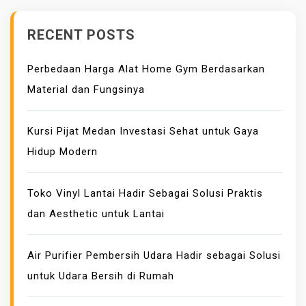
E
D
RECENT POSTS
E
N
Perbedaan Harga Alat Home Gym Berdasarkan
G
Material dan Fungsinya
A
N
Kursi Pijat Medan Investasi Sehat untuk Gaya
B
Hidup Modern
A
N
T
Toko Vinyl Lantai Hadir Sebagai Solusi Praktis
U
dan Aesthetic untuk Lantai
A
N
Air Purifier Pembersih Udara Hadir sebagai Solusi
J
untuk Udara Bersih di Rumah
A
S