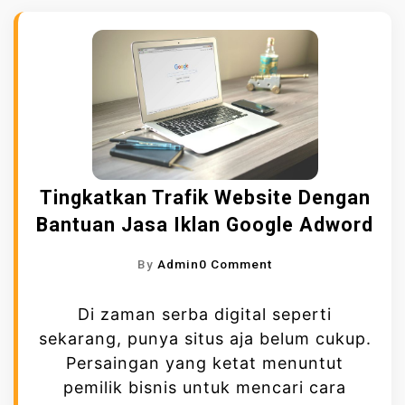
Tingkatkan Trafik Website Dengan
Bantuan Jasa Iklan Google Adword
O
By
Admin
0 Comment
N
T
Di zaman serba digital seperti
I
sekarang, punya situs aja belum cukup.
N
Persaingan yang ketat menuntut
G
pemilik bisnis untuk mencari cara
K