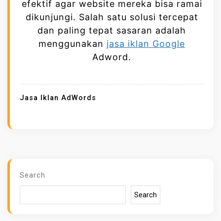
efektif agar website mereka bisa ramai
A
dikunjungi. Salah satu solusi tercepat
T
dan paling tepat sasaran adalah
K
menggunakan
jasa iklan Google
A
Adword.
N
T
R
Jasa Iklan AdWords
A
F
I
K
W
E
Search
B
S
Search
I
T