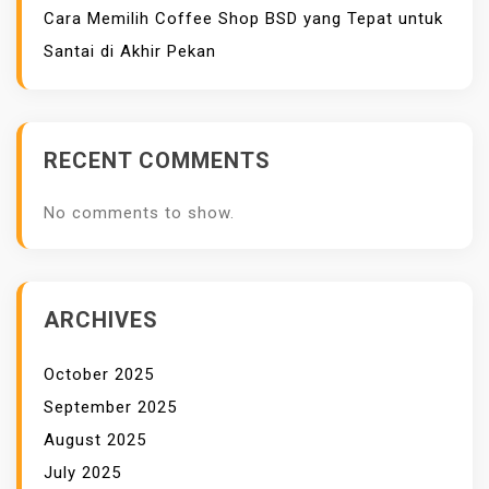
A
Cara Memilih Coffee Shop BSD yang Tepat untuk
I
Santai di Akhir Pekan
K
L
A
RECENT COMMENTS
N
G
No comments to show.
O
O
G
L
ARCHIVES
E
A
October 2025
D
September 2025
W
August 2025
O
R
July 2025