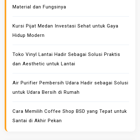
Material dan Fungsinya
R
D
S
Kursi Pijat Medan Investasi Sehat untuk Gaya
D
Hidup Modern
A
N
Toko Vinyl Lantai Hadir Sebagai Solusi Praktis
K
dan Aesthetic untuk Lantai
E
U
N
Air Purifier Pembersih Udara Hadir sebagai Solusi
T
untuk Udara Bersih di Rumah
U
N
Cara Memilih Coffee Shop BSD yang Tepat untuk
G
Santai di Akhir Pekan
A
N
N