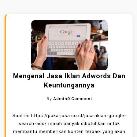
Mengenal Jasa Iklan Adwords Dan
Keuntungannya
O
By
Admin
0 Comment
N
M
Saat ini https://pakarjasa.co.id/jasa-iklan-google-
E
search-ads/ masih banyak dibutuhkan untuk
N
membantu memberikan konten terbaik yang akan