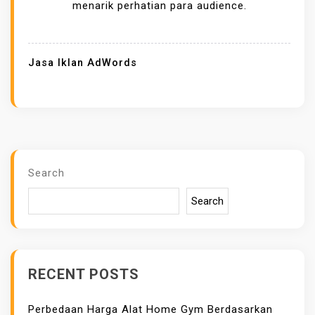
G
menarik perhatian para audience.
E
N
A
Jasa Iklan AdWords
L
J
A
S
A
I
Search
K
Search
L
A
N
A
RECENT POSTS
D
W
Perbedaan Harga Alat Home Gym Berdasarkan
O