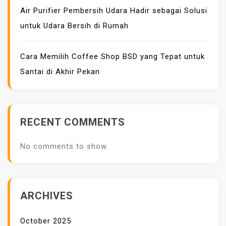
A
Air Purifier Pembersih Udara Hadir sebagai Solusi
G
untuk Udara Bersih di Rumah
E
L
Cara Memilih Coffee Shop BSD yang Tepat untuk
A
Santai di Akhir Pekan
P
P
O
P
RECENT COMMENTS
U
L
No comments to show.
E
R
D
I
ARCHIVES
G
U
October 2025