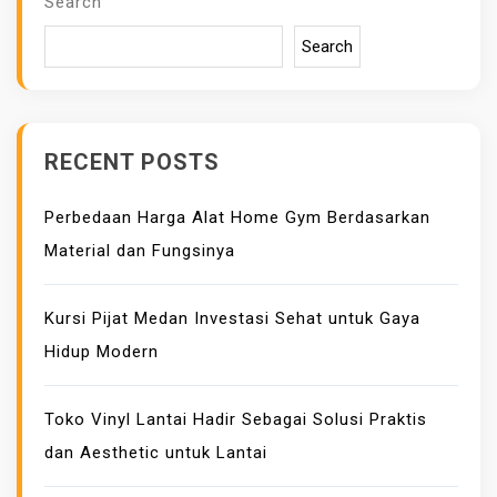
Search
M
Search
E
T
A
L
RECENT POSTS
B
E
Perbedaan Harga Alat Home Gym Berdasarkan
R
Material dan Fungsinya
P
A
S
Kursi Pijat Medan Investasi Sehat untuk Gaya
I
Hidup Modern
R
W
Toko Vinyl Lantai Hadir Sebagai Solusi Praktis
A
dan Aesthetic untuk Lantai
R
G