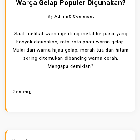
Warga Gelap Populer Digunakan?
O
By
Admin
0 Comment
N
M
Saat melihat warna
genteng metal berpasir
yang
E
banyak digunakan, rata-rata pasti warna gelap.
N
Mulai dari warna hijau gelap, merah tua dan hitam
G
sering ditemukan dibanding warna cerah.
A
Mengapa demikian?
P
A
G
Genteng
E
N
T
E
N
G