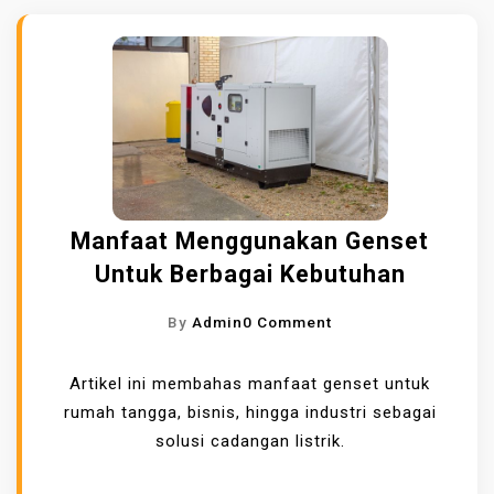
Manfaat Menggunakan Genset
Untuk Berbagai Kebutuhan
O
By
Admin
0 Comment
N
M
Artikel ini membahas manfaat genset untuk
A
rumah tangga, bisnis, hingga industri sebagai
N
solusi cadangan listrik.
F
A