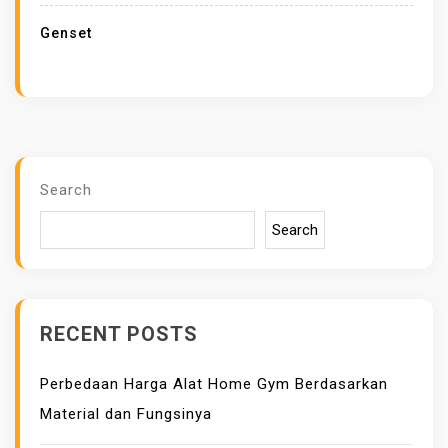
A
Genset
T
M
E
N
G
G
Search
U
Search
N
A
K
A
RECENT POSTS
N
G
Perbedaan Harga Alat Home Gym Berdasarkan
E
Material dan Fungsinya
N
S