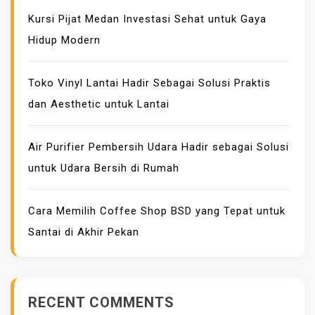
E
Kursi Pijat Medan Investasi Sehat untuk Gaya
T
Hidup Modern
U
N
Toko Vinyl Lantai Hadir Sebagai Solusi Praktis
T
dan Aesthetic untuk Lantai
U
K
B
Air Purifier Pembersih Udara Hadir sebagai Solusi
E
untuk Udara Bersih di Rumah
R
B
Cara Memilih Coffee Shop BSD yang Tepat untuk
A
Santai di Akhir Pekan
G
A
I
K
RECENT COMMENTS
E