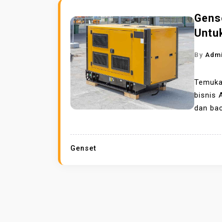
Gens
Untu
By
Adm
Temukan
bisnis 
dan ba
Genset