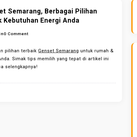
et Semarang, Berbagai Pilihan
k Kebutuhan Energi Anda
O
in
0 Comment
N
G
 pilihan terbaik
Genset Semarang
untuk rumah &
E
Anda. Simak tips memilih yang tepat di artikel ini
N
ca selengkapnya!
S
E
T
S
E
M
A
R
A