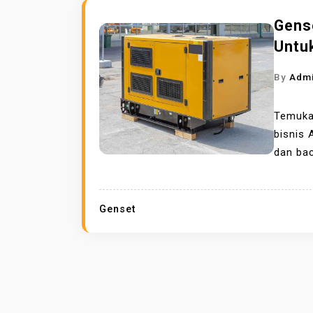
Gens
Untu
By
Adm
Temukan
bisnis 
dan ba
Genset