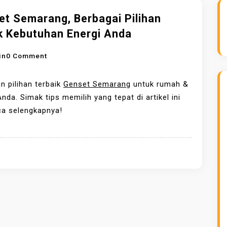
et Semarang, Berbagai Pilihan
k Kebutuhan Energi Anda
O
in
0 Comment
N
G
 pilihan terbaik
Genset Semarang
untuk rumah &
E
Anda. Simak tips memilih yang tepat di artikel ini
N
ca selengkapnya!
S
E
T
S
E
M
A
R
A