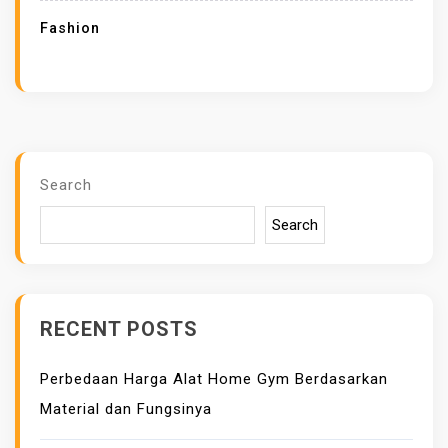
N
Fashion
A
A
N
S
Y
A
Search
L
Search
L
E
H
E
RECENT POSTS
R
U
Perbedaan Harga Alat Home Gym Berdasarkan
N
Material dan Fungsinya
T
U