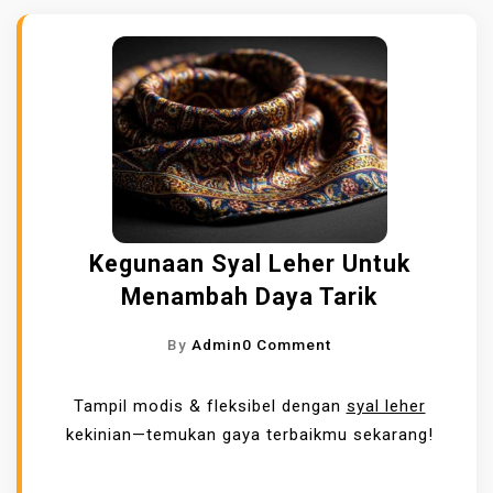
Kegunaan Syal Leher Untuk
Menambah Daya Tarik
O
By
Admin
0 Comment
N
K
Tampil modis & fleksibel dengan
syal leher
E
kekinian—temukan gaya terbaikmu sekarang!
G
U