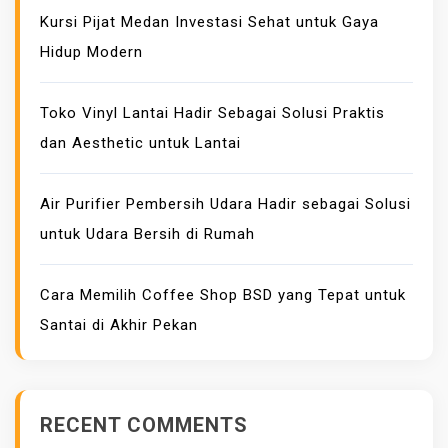
K
Kursi Pijat Medan Investasi Sehat untuk Gaya
M
Hidup Modern
E
N
Toko Vinyl Lantai Hadir Sebagai Solusi Praktis
A
dan Aesthetic untuk Lantai
M
B
A
Air Purifier Pembersih Udara Hadir sebagai Solusi
H
untuk Udara Bersih di Rumah
D
A
Cara Memilih Coffee Shop BSD yang Tepat untuk
Y
Santai di Akhir Pekan
A
T
A
R
RECENT COMMENTS
I