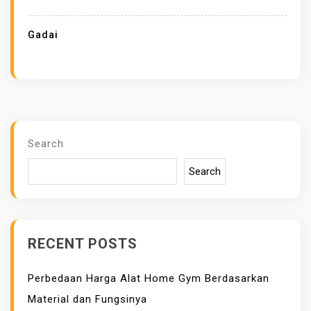
A
D
Gadai
A
I
J
A
M
R
Search
O
Search
L
E
X
Y
RECENT POSTS
A
N
Perbedaan Harga Alat Home Gym Berdasarkan
G
Material dan Fungsinya
A