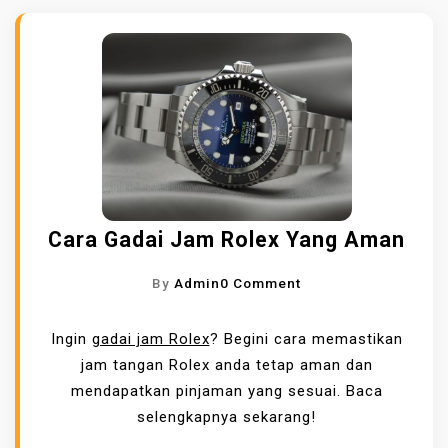
Cara Gadai Jam Rolex Yang Aman
O
By
Admin
0 Comment
N
C
Ingin
gadai jam Rolex
? Begini cara memastikan
A
jam tangan Rolex anda tetap aman dan
R
mendapatkan pinjaman yang sesuai. Baca
A
selengkapnya sekarang!
G