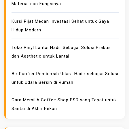
Material dan Fungsinya
A
T
A
Kursi Pijat Medan Investasi Sehat untuk Gaya
Y
Hidup Modern
A
N
Toko Vinyl Lantai Hadir Sebagai Solusi Praktis
G
dan Aesthetic untuk Lantai
A
M
A
Air Purifier Pembersih Udara Hadir sebagai Solusi
N
untuk Udara Bersih di Rumah
D
A
Cara Memilih Coffee Shop BSD yang Tepat untuk
N
Santai di Akhir Pekan
M
E
N