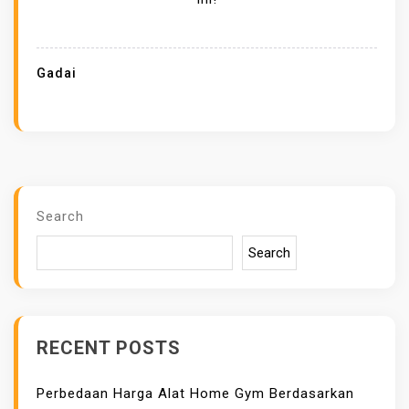
T
E
G
Gadai
I
G
A
D
A
I
Search
B
Search
A
T
U
P
RECENT POSTS
E
R
Perbedaan Harga Alat Home Gym Berdasarkan
M