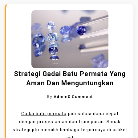
Strategi Gadai Batu Permata Yang
Aman Dan Menguntungkan
O
By
Admin
0 Comment
N
S
Gadai batu permata
jadi solusi dana cepat
T
dengan proses aman dan transparan. Simak
R
strategi jitu memilih lembaga terpercaya di artikel
A
ini!