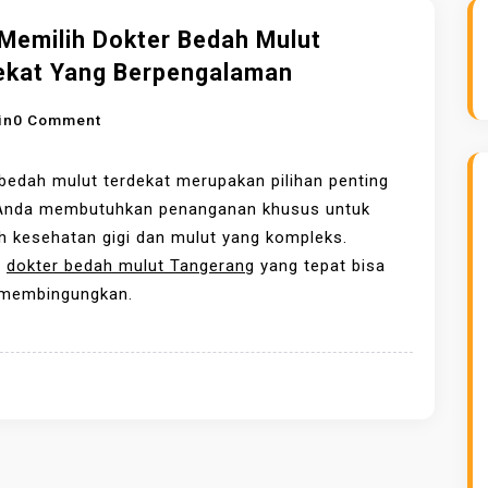
 Memilih Dokter Bedah Mulut
ekat Yang Berpengalaman
O
in
0 Comment
N
T
bedah mulut terdekat merupakan pilihan penting
I
 Anda membutuhkan penanganan khusus untuk
P
 kesehatan gigi dan mulut yang kompleks.
S
h
dokter bedah mulut Tangerang
yang tepat bisa
M
 membingungkan.
E
M
I
L
I
H
D