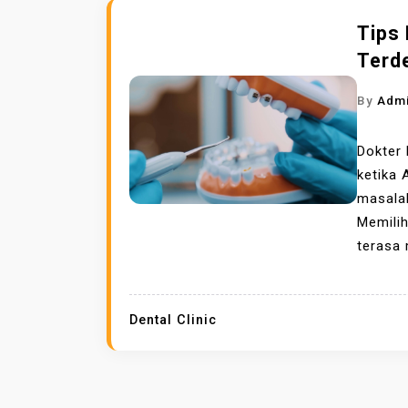
Tips
Terd
By
Adm
Dokter 
ketika
masalah
Memili
terasa
Dental Clinic