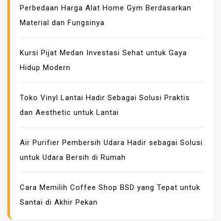
Perbedaan Harga Alat Home Gym Berdasarkan
A
Material dan Fungsinya
H
4
L
Kursi Pijat Medan Investasi Sehat untuk Gaya
A
Hidup Modern
N
G
Toko Vinyl Lantai Hadir Sebagai Solusi Praktis
K
dan Aesthetic untuk Lantai
A
H
M
Air Purifier Pembersih Udara Hadir sebagai Solusi
E
untuk Udara Bersih di Rumah
M
E
Cara Memilih Coffee Shop BSD yang Tepat untuk
N
Santai di Akhir Pekan
A
N