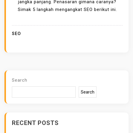
U
jangka panjang. Penasaran gimana caranya?
L
Simak 5 langkah mengangkat SEO berikut ini.
A
J
A
SEO
N
G
A
N
S
K
Search
I
Search
P
!
I
N
RECENT POSTS
I
L