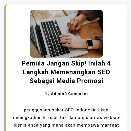
Pemula Jangan Skip! Inilah 4
Langkah Memenangkan SEO
Sebagai Media Promosi
O
By
Admin
0 Comment
N
P
penggunaan
pakar SEO Indonesia
akan
E
meningkatkan kredibilitas dan popularitas website
M
bisnis anda yang mana akan membawa manfaat