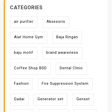
I
CATEGORIES
A
P
air purifier
Aksesoris
R
O
M
Alat Home Gym
Baja Ringan
O
S
baju motif
brand awareness
I
Coffee Shop BSD
Dental Clinic
Fashion
Fire Suppression System
Gadai
Generator set
Genset