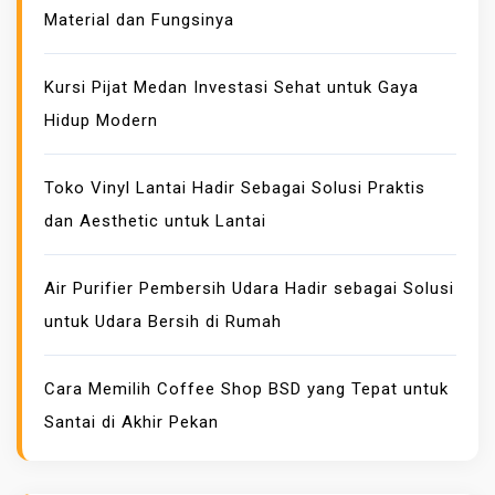
Material dan Fungsinya
U
L
U
Kursi Pijat Medan Investasi Sehat untuk Gaya
T
Hidup Modern
T
E
Toko Vinyl Lantai Hadir Sebagai Solusi Praktis
R
dan Aesthetic untuk Lantai
D
E
K
Air Purifier Pembersih Udara Hadir sebagai Solusi
A
untuk Udara Bersih di Rumah
T
Y
Cara Memilih Coffee Shop BSD yang Tepat untuk
A
Santai di Akhir Pekan
N
G
B