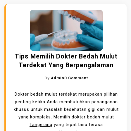
Tips Memilih Dokter Bedah Mulut
Terdekat Yang Berpengalaman
O
By
Admin
0 Comment
N
T
Dokter bedah mulut terdekat merupakan pilihan
I
penting ketika Anda membutuhkan penanganan
P
khusus untuk masalah kesehatan gigi dan mulut
S
yang kompleks. Memilih
dokter bedah mulut
M
Tangerang
yang tepat bisa terasa
E