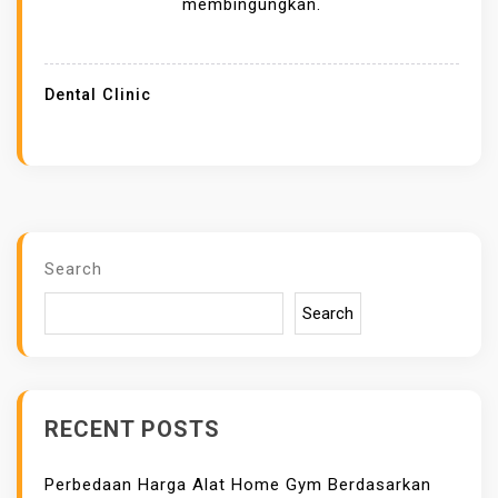
membingungkan.
M
I
L
Dental Clinic
I
H
D
O
K
T
Search
E
Search
R
B
E
D
RECENT POSTS
A
H
Perbedaan Harga Alat Home Gym Berdasarkan
M