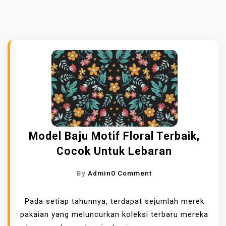
Model Baju Motif Floral Terbaik,
Cocok Untuk Lebaran
O
By
Admin
0 Comment
N
M
Pada setiap tahunnya, terdapat sejumlah merek
O
pakaian yang meluncurkan koleksi terbaru mereka
D