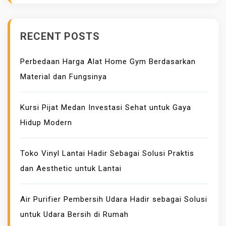
T
E
RECENT POSTS
R
B
Perbedaan Harga Alat Home Gym Berdasarkan
A
I
Material dan Fungsinya
K
,
Kursi Pijat Medan Investasi Sehat untuk Gaya
C
Hidup Modern
O
C
Toko Vinyl Lantai Hadir Sebagai Solusi Praktis
O
K
dan Aesthetic untuk Lantai
U
N
Air Purifier Pembersih Udara Hadir sebagai Solusi
T
untuk Udara Bersih di Rumah
U