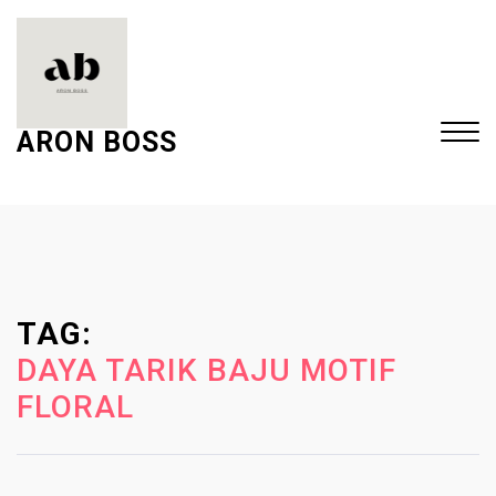
S
k
i
p
t
ARON BOSS
o
c
Close
o
Menu
n
t
e
TAG:
n
t
DAYA TARIK BAJU MOTIF
FLORAL