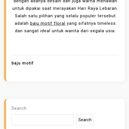
dengan adanya desain dan juga warna menawan
E
untuk dipakai saat merayakan Hari Raya Lebaran.
L
Salah satu pilihan yang selalu populer tersebut
B
adalah
baju motif floral
yang sifatnya timeless
A
dan sangat ideal untuk wanita dari segala usia.
J
U
M
O
baju motif
T
I
F
F
L
O
Search
R
A
Search
L