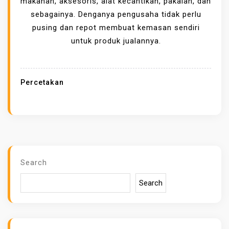
makanan, aksesoris, alat kecantikan, pakaian, dan
A
sebagainya. Denganya pengusaha tidak perlu
N
pusing dan repot membuat kemasan sendiri
J
untuk produk jualannya.
A
S
A
Percetakan
P
E
R
C
E
T
Search
A
Search
K
A
N
K