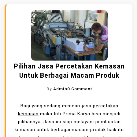
Pilihan Jasa Percetakan Kemasan
Untuk Berbagai Macam Produk
O
By
Admin
0 Comment
N
P
Bagi yang sedang mencari jasa
percetakan
I
kemasan
maka Inti Prima Karya bisa menjadi
L
pilihannya. Jasa ini siap melayani pembuatan
I
kemasan untuk berbagai macam produk baik itu
H