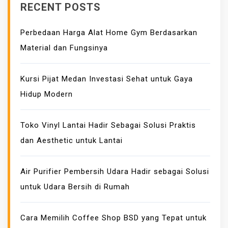
RECENT POSTS
E
M
Perbedaan Harga Alat Home Gym Berdasarkan
A
Material dan Fungsinya
S
A
N
Kursi Pijat Medan Investasi Sehat untuk Gaya
U
Hidup Modern
N
T
Toko Vinyl Lantai Hadir Sebagai Solusi Praktis
U
dan Aesthetic untuk Lantai
K
B
E
Air Purifier Pembersih Udara Hadir sebagai Solusi
R
untuk Udara Bersih di Rumah
B
A
Cara Memilih Coffee Shop BSD yang Tepat untuk
G