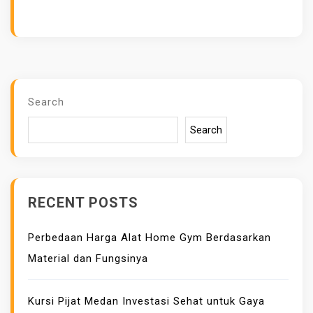
B
U
K
U
M
U
Search
R
Search
A
H
,
C
RECENT POSTS
E
P
Perbedaan Harga Alat Home Gym Berdasarkan
A
Material dan Fungsinya
T
D
A
Kursi Pijat Medan Investasi Sehat untuk Gaya