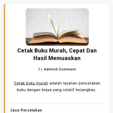
Cetak Buku Murah, Cepat Dan
Hasil Memuaskan
O
By
Admin
0 Comment
N
C
Cetak buku murah
adalah layanan pencetakan
E
buku dengan biaya yang relatif terjangkau.
T
A
K
Jasa Percetakan