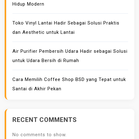
N
Hidup Modern
H
A
Toko Vinyl Lantai Hadir Sebagai Solusi Praktis
S
dan Aesthetic untuk Lantai
I
L
M
Air Purifier Pembersih Udara Hadir sebagai Solusi
E
untuk Udara Bersih di Rumah
M
U
Cara Memilih Coffee Shop BSD yang Tepat untuk
A
Santai di Akhir Pekan
S
K
A
N
RECENT COMMENTS
No comments to show.