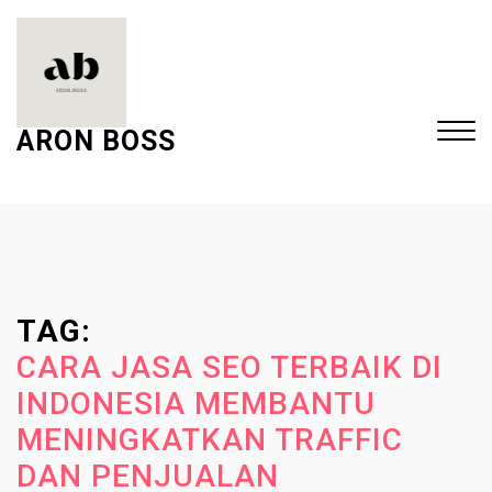
S
k
i
p
t
ARON BOSS
o
c
Close
o
Menu
n
t
e
TAG:
n
t
CARA JASA SEO TERBAIK DI
INDONESIA MEMBANTU
MENINGKATKAN TRAFFIC
DAN PENJUALAN