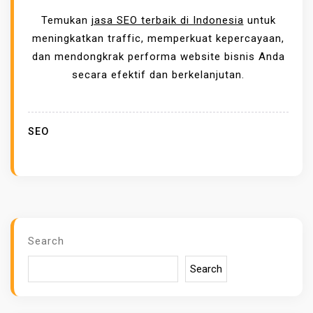
P
Temukan
jasa SEO terbaik di Indonesia
untuk
E
meningkatkan traffic, memperkuat kepercayaan,
N
dan mendongkrak performa website bisnis Anda
T
secara efektif dan berkelanjutan.
I
N
G
SEO
N
Y
A
J
A
S
Search
A
Search
S
E
O