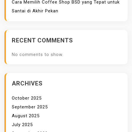
Cara Memilih Coffee Shop BSD yang Tepat untuk
R
Santai di Akhir Pekan
A
K
P
E
RECENT COMMENTS
R
F
No comments to show.
O
R
M
A
ARCHIVES
W
E
October 2025
B
September 2025
S
August 2025
I
July 2025
T