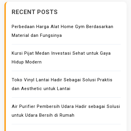
D
RECENT POSTS
I
I
Perbedaan Harga Alat Home Gym Berdasarkan
N
Material dan Fungsinya
D
O
N
Kursi Pijat Medan Investasi Sehat untuk Gaya
E
Hidup Modern
S
I
Toko Vinyl Lantai Hadir Sebagai Solusi Praktis
A
dan Aesthetic untuk Lantai
,
D
O
Air Purifier Pembersih Udara Hadir sebagai Solusi
N
untuk Udara Bersih di Rumah
G
K