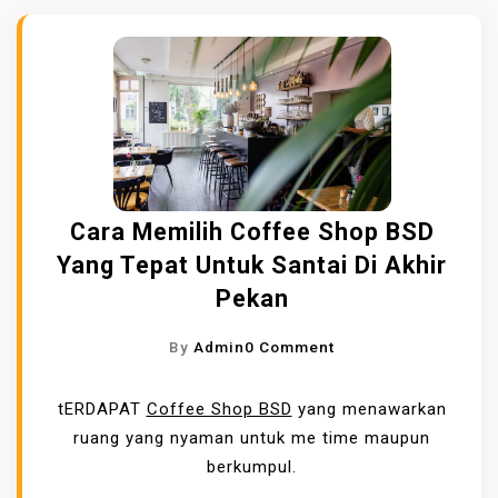
Cara Memilih Coffee Shop BSD
Yang Tepat Untuk Santai Di Akhir
Pekan
O
By
Admin
0 Comment
N
C
tERDAPAT
Coffee Shop BSD
yang menawarkan
A
ruang yang nyaman untuk me time maupun
R
berkumpul.
A