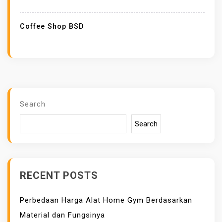
M
E
Coffee Shop BSD
M
I
L
I
H
C
Search
O
Search
F
F
E
E
RECENT POSTS
S
H
Perbedaan Harga Alat Home Gym Berdasarkan
O
Material dan Fungsinya
P