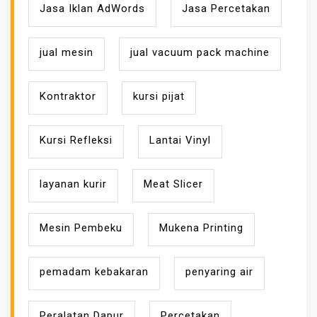
Jasa Iklan AdWords
Jasa Percetakan
jual mesin
jual vacuum pack machine
Kontraktor
kursi pijat
Kursi Refleksi
Lantai Vinyl
layanan kurir
Meat Slicer
Mesin Pembeku
Mukena Printing
pemadam kebakaran
penyaring air
Peralatan Dapur
Percetakan