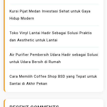
B
S
Kursi Pijat Medan Investasi Sehat untuk Gaya
D
Hidup Modern
Y
A
Toko Vinyl Lantai Hadir Sebagai Solusi Praktis
N
dan Aesthetic untuk Lantai
G
T
E
Air Purifier Pembersih Udara Hadir sebagai Solusi
P
untuk Udara Bersih di Rumah
A
T
Cara Memilih Coffee Shop BSD yang Tepat untuk
U
Santai di Akhir Pekan
N
T
U
K