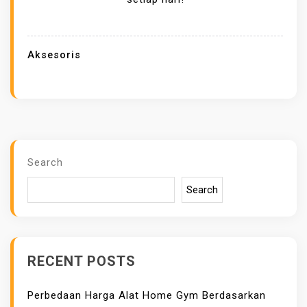
A
A
T
Aksesoris
P
E
M
A
K
A
Search
I
Search
A
N
A
K
RECENT POSTS
S
E
Perbedaan Harga Alat Home Gym Berdasarkan
S