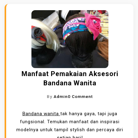
Manfaat Pemakaian Aksesori
Bandana Wanita
O
By
Admin
0 Comment
N
M
Bandana wanita
tak hanya gaya, tapi juga
A
fungsional. Temukan manfaat dan inspirasi
N
modelnya untuk tampil stylish dan percaya diri
F
setiap hari!