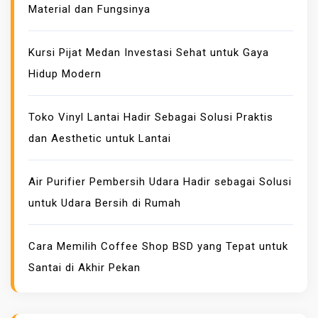
Material dan Fungsinya
O
R
I
Kursi Pijat Medan Investasi Sehat untuk Gaya
B
Hidup Modern
A
N
Toko Vinyl Lantai Hadir Sebagai Solusi Praktis
D
dan Aesthetic untuk Lantai
A
N
A
Air Purifier Pembersih Udara Hadir sebagai Solusi
W
untuk Udara Bersih di Rumah
A
N
Cara Memilih Coffee Shop BSD yang Tepat untuk
I
Santai di Akhir Pekan
T
A