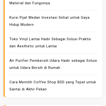
Material dan Fungsinya
O
R
I
Kursi Pijat Medan Investasi Sehat untuk Gaya
B
Hidup Modern
A
N
Toko Vinyl Lantai Hadir Sebagai Solusi Praktis
D
dan Aesthetic untuk Lantai
A
N
A
Air Purifier Pembersih Udara Hadir sebagai Solusi
W
untuk Udara Bersih di Rumah
A
N
Cara Memilih Coffee Shop BSD yang Tepat untuk
I
Santai di Akhir Pekan
T
A