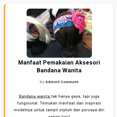
Manfaat Pemakaian Aksesori
Bandana Wanita
O
By
Admin
0 Comment
N
M
Bandana wanita
tak hanya gaya, tapi juga
A
fungsional. Temukan manfaat dan inspirasi
N
modelnya untuk tampil stylish dan percaya diri
F
setiap hari!