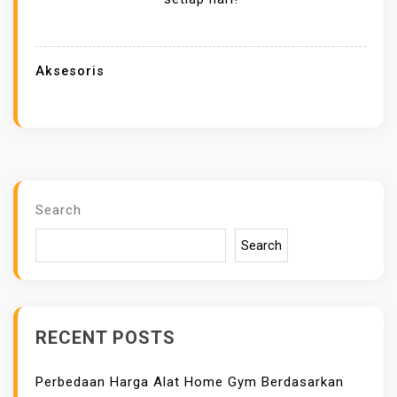
A
A
T
Aksesoris
P
E
M
A
K
A
Search
I
Search
A
N
A
K
RECENT POSTS
S
E
Perbedaan Harga Alat Home Gym Berdasarkan
S